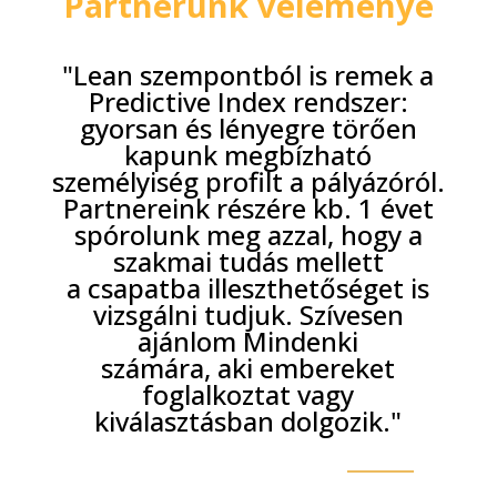
Partnerünk véleménye
"Lean szempontból is remek a
Predictive Index rendszer:
gyorsan
és lényegre törően
kapunk megbízható
személyiség profilt a
pályázóról.
Partnereink részére kb. 1 évet
spórolunk meg azzal,
hogy a
szakmai tudás mellett
a csapatba illeszthetőséget is
vizsgálni tudjuk. Szívesen
ajánlom Mindenki
számára, aki
embereket
foglalkoztat vagy
kiválasztásban dolgozik."