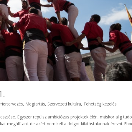
artása 1.
rriertervezés
,
Megtartás
,
Szervezeti kultúra
,
Tehetség kezelés
lvesztése. Egyszer repülsz ambiciózus projektek élén, máskor alig tud
t megállítani, de azért nem kell a dolgot kilátástalannak érezni. Ebb