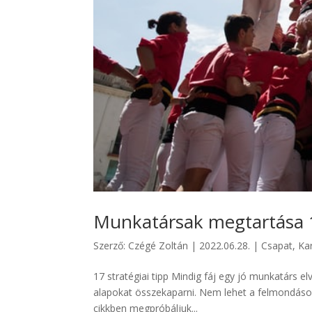
Munkatársak megt
Szerző:
Czégé Zoltán
|
2022.06.28.
|
Csapat
,
Ka
17 stratégiai tipp Mindig fáj egy jó munkatárs e
alapokat összekaparni. Nem lehet a felmondásoka
cikkben megpróbáljuk...