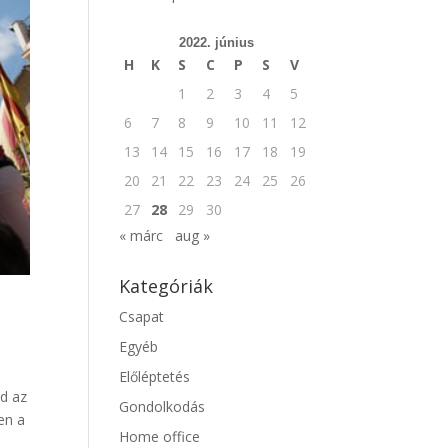
2022. június
H
K
S
C
P
S
V
1
2
3
4
5
6
7
8
9
10
11
12
13
14
15
16
17
18
19
20
21
22
23
24
25
26
27
28
29
30
« márc
aug »
Kategóriák
Csapat
Egyéb
Előléptetés
od az
Gondolkodás
en a
Home office