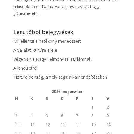
a kisebbséget Tasha Eurich úgy nevezi, hogy
„Önismereti...
Legutóbbi bejegyzések
Mi jellemzi a hatékony menedzsert
A vállalati kultúra ereje
Vége van a Nagy Felmondási Hullámnak?
A lendületről
Tíz tulajdonság, amely segít a karrier építésében
2026. augusztus
H
K
S
C
P
S
V
1
2
3
4
5
6
7
8
9
10
11
12
13
14
15
16
17
18
19
20
21
22
23