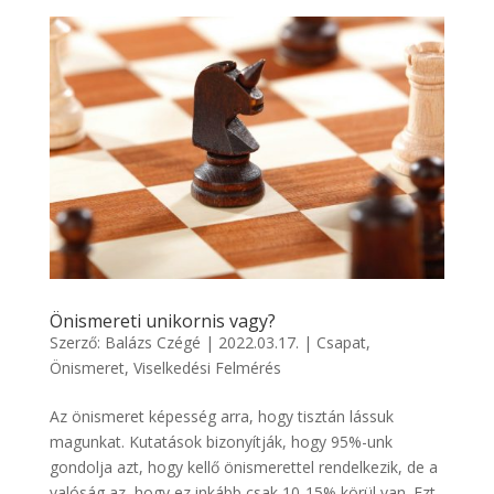
Önismereti unikornis vagy?
Szerző:
Balázs Czégé
|
2022.03.17.
|
Csapat
,
Önismeret
,
Viselkedési Felmérés
Az önismeret képesség arra, hogy tisztán lássuk
magunkat. Kutatások bizonyítják, hogy 95%-unk
gondolja azt, hogy kellő önismerettel rendelkezik, de a
valóság az, hogy ez inkább csak 10-15% körül van. Ezt