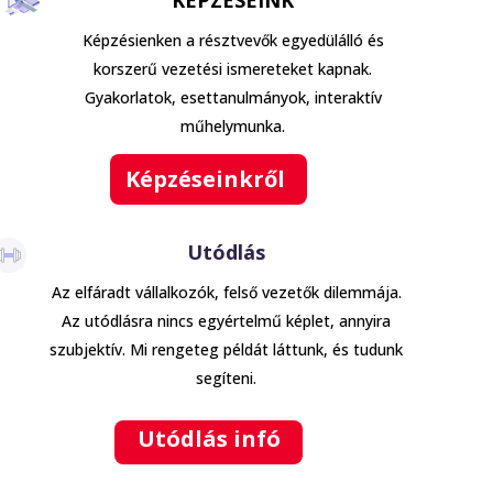
KÉPZÉSEINK
Képzésienken a résztvevők egyedülálló és
korszerű vezetési ismereteket kapnak.
Gyakorlatok, esettanulmányok, interaktív
műhelymunka.
Képzéseinkről
Utódlás
Az elfáradt vállalkozók, felső vezetők dilemmája.
Az utódlásra nincs egyértelmű képlet, annyira
szubjektív. Mi rengeteg példát láttunk, és tudunk
segíteni.
Utódlás infó