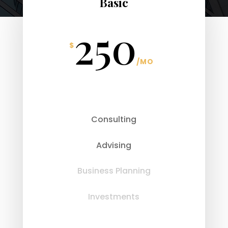
Basic
250
$
/
MO
Consulting
Advising
Business Planning
Investments