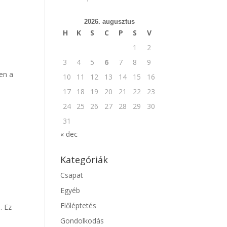
A
2026. augusztus
H
K
S
C
P
S
V
1
2
3
4
5
6
7
8
9
en a
10
11
12
13
14
15
16
17
18
19
20
21
22
23
24
25
26
27
28
29
30
31
« dec
Kategóriák
Csapat
Egyéb
Előléptetés
. Ez
Gondolkodás