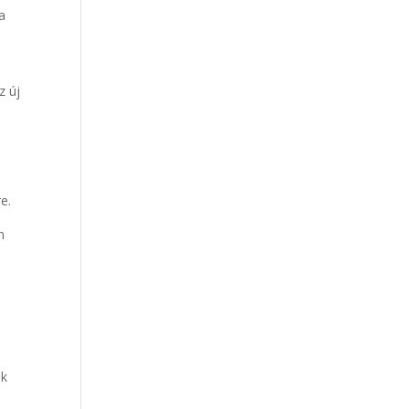
a
z új
e.
n
ok