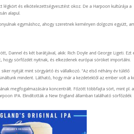
t légkört és elkötelezettségvesztést okoz. De a Harpoon kultúrája a
sán alapul.
zonyulnak egymáshoz, ahogy szeretnek keményen dolgozni együtt, a
tt, Dannel és két barátjával, akik: Rich Doyle and George Ligeti. Ezt
, hogy sörfőzdét nyitnak, és elkezdenek európai söröket importálni.
iker nyitját mint sörgyártó és vállalkozó. “Az első néhány év túlélő
sináltunk mindent. Látható, hogy már a kezdetektől az ember volt a k
ának megfogalmazására koncentrált. Főzött többfajta sört, mint pl. 
poon IPA. Elindították a New England államban található sörfőzdék