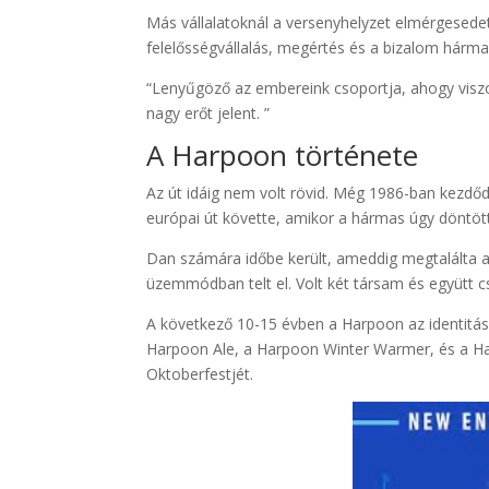
Más vállalatoknál a versenyhelyzet elmérgesedet
felelősségvállalás, megértés és a bizalom hárma
“Lenyűgöző az embereink csoportja, ahogy vis
nagy erőt jelent. ”
A Harpoon története
Az út idáig nem volt rövid. Még 1986-ban kezdődö
európai út követte, amikor a hármas úgy döntött
Dan számára időbe került, ameddig megtalálta a s
üzemmódban telt el. Volt két társam és együtt c
A következő 10-15 évben a Harpoon az identitás
Harpoon Ale, a Harpoon Winter Warmer, és a Har
Oktoberfestjét.