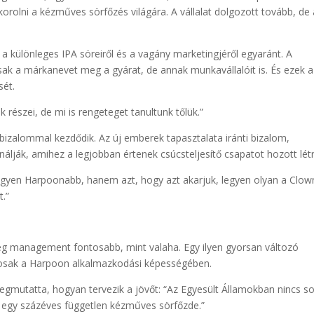
rolni a kézműves sörfőzés világára. A vállalat dolgozott tovább, de 
a különleges IPA söreiről és a vagány marketingjéről egyaránt. A
k a márkanevet meg a gyárat, de annak munkavállalóit is. És ezek a
sét.
k részei, de mi is rengeteget tanultunk tőlük.”
zalommal kezdődik. Az új emberek tapasztalata iránti bizalom,
nálják, amihez a legjobban értenek csúcsteljesítő csapatot hozott létr
egyen Harpoonabb, hanem azt, hogy azt akarjuk, legyen olyan a Clow
.”
ég management fontosabb, mint valaha. Egy ilyen gyorsan változó
tosak a Harpoon alkalmazkodási képességében.
gmutatta, hogyan tervezik a jövőt: “Az Egyesült Államokban nincs s
k egy százéves független kézműves sörfőzde.”