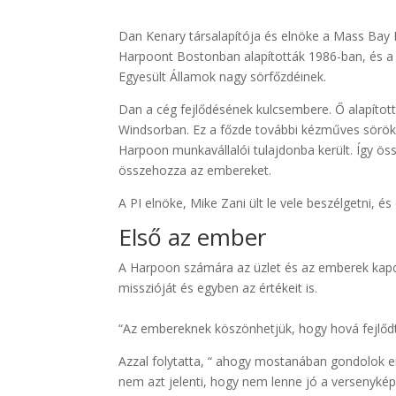
Dan Kenary társalapítója és elnöke a Mass Bay 
Harpoont Bostonban alapították 1986-ban, és a 
Egyesült Államok nagy sörfőzdéinek.
Dan a cég fejlődésének kulcsembere. Ő alapíto
Windsorban. Ez a főzde további kézműves söröke
Harpoon munkavállalói tulajdonba került. Így ös
összehozza az embereket.
A PI elnöke, Mike Zani ült le vele beszélgetni, és
Első az ember
A Harpoon számára az üzlet és az emberek kapcso
misszióját és egyben az értékeit is.
“Az embereknek köszönhetjük, hogy hová fejlőd
Azzal folytatta, “ ahogy mostanában gondolok er
nem azt jelenti, hogy nem lenne jó a versenyké