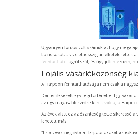
Ugyanilyen fontos volt számukra, hogy megalapo
bajnokokat, akik élethossziglan elkötelezettek 
fenntarthatóságról szól, és úgy jellemezném, ho
Lojális vásárlóközönség ki
A Harpoon fenntarthatósága nem csak a nagyszer
Dan emlékezett egy régi történetre: Egy vásárló 
az ügy magasabb szintre került volna, a Harpoo
Az évek alatt ez az őszinteség tette sikeressé a
lehetett más.
“Ez a vevő meghívta a Harpoonosokat az esküvőjé