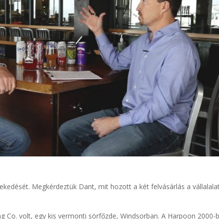
kedését. Megkérdeztük Dant, mit hozott a két felvásárlás a vállalala
ing Co. volt, egy kis vermonti sörfőzde, Windsorban. A Harpoon 2000-