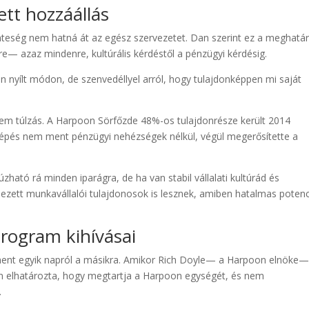
ett hozzáállás
inteség nem hatná át az egész szervezetet. Dan szerint ez a meghatá
e— azaz mindenre, kultúrális kérdéstől a pénzügyi kérdésig.
n nyílt módon, de szenvedéllyel arról, hogy tulajdonképpen mi saját
 nem túlzás. A Harpoon Sörfőzde 48%-os tulajdonrésze került 2014
 lépés nem ment pénzügyi nehézségek nélkül, végül megerősítette a
ható rá minden iparágra, de ha van stabil vállalati kultúrád és
elezett munkavállalói tulajdonosok is lesznek, amiben hatalmas potenc
program kihívásai
 ment egyik napról a másikra. Amikor Rich Doyle— a Harpoon elnöke
Dan elhatározta, hogy megtartja a Harpoon egységét, és nem
.