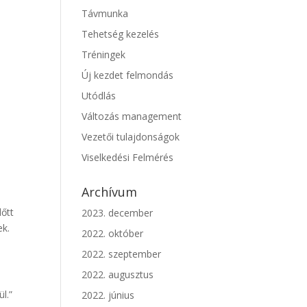
Távmunka
Tehetség kezelés
Tréningek
Új kezdet felmondás
Utódlás
Változás management
Vezetői tulajdonságok
Viselkedési Felmérés
Archívum
lőtt
2023. december
ek.
2022. október
s
2022. szeptember
2022. augusztus
l.”
2022. június