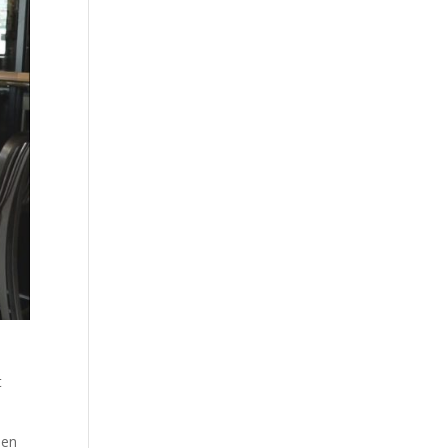
t
ben