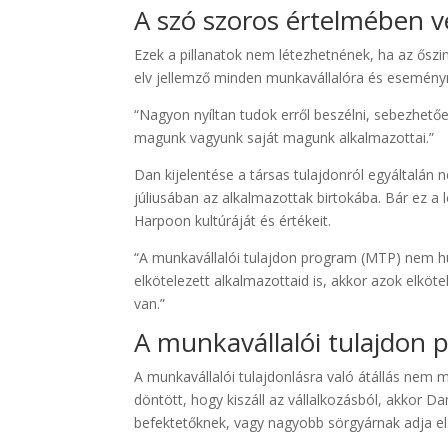
A szó szoros értelmében v
Ezek a pillanatok nem létezhetnének, ha az ősz
elv jellemző minden munkavállalóra és eseményr
“Nagyon nyíltan tudok erről beszélni, sebezhetőe
magunk vagyunk saját magunk alkalmazottai.”
Dan kijelentése a társas tulajdonról egyáltalán
júliusában az alkalmazottak birtokába. Bár ez a
Harpoon kultúráját és értékeit.
“A munkavállalói tulajdon program (MTP) nem húz
elkötelezett alkalmazottaid is, akkor azok elköt
van.”
A munkavállalói tulajdon 
A munkavállalói tulajdonlásra való átállás nem
döntött, hogy kiszáll az vállalkozásból, akkor 
befektetőknek, vagy nagyobb sörgyárnak adja el