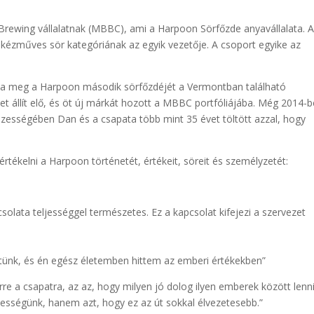
Brewing vállalatnak (MBBC), ami a Harpoon Sörfőzde anyavállalata. 
kézműves sör kategóriának az egyik vezetője. A csoport egyike az
tta meg a Harpoon második sörfőzdéjét a Vermontban található
t állít elő, és öt új márkát hozott a MBBC portfóliájába. Még 2014-b
szességében Dan és a csapata több mint 35 évet töltött azzal, hogy
 értékelni a Harpoon történetét, értékeit, söreit és személyzetét:
lata teljességgel természetes. Ez a kapcsolat kifejezi a szervezet
tünk, és én egész életemben hittem az emberi értékekben”
re a csapatra, az az, hogy milyen jó dolog ilyen emberek között lenni
pességünk, hanem azt, hogy ez az út sokkal élvezetesebb.”