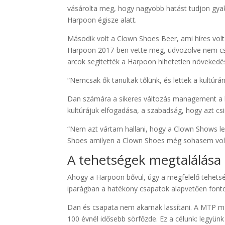
vásárolta meg, hogy nagyobb hatást tudjon gyako
Harpoon égisze alatt.
Második volt a Clown Shoes Beer, ami híres volt 
Harpoon 2017-ben vette meg, üdvözölve nem csa
arcok segítették a Harpoon hihetetlen növekedé
“Nemcsak ők tanultak tőlünk, és lettek a kultúrán
Dan számára a sikeres változás management a bi
kultúrájuk elfogadása, a szabadság, hogy azt csi
“Nem azt vártam hallani, hogy a Clown Shows l
Shoes amilyen a Clown Shoes még sohasem volt
A tehetségek megtalálása
Ahogy a Harpoon bővül, úgy a megfelelő tehets
iparágban a hatékony csapatok alapvetően fon
Dan és csapata nem akarnak lassítani. A MTP me
100 évnél idősebb sörfőzde. Ez a célunk: legyün