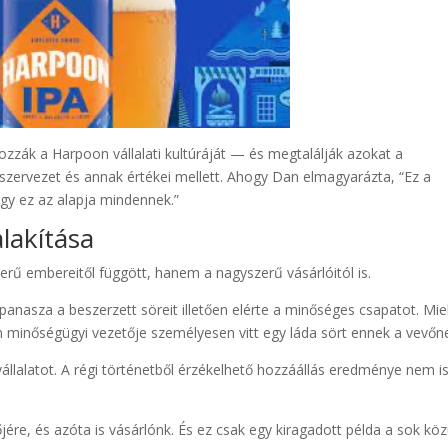
zzák a Harpoon vállalati kultúráját — és megtalálják azokat a
a szervezet és annak értékei mellett. Ahogy Dan elmagyarázta, “Ez a
gy ez az alapja mindennek.”
alakítása
ű embereitől függött, hanem a nagyszerű vásárlóitól is.
panasza a beszerzett söreit illetően elérte a minőséges csapatot. Mie
n minőségügyi vezetője személyesen vitt egy láda sört ennek a vevőn
 vállalatot. A régi történetből érzékelhető hozzáállás eredménye nem i
re, és azóta is vásárlónk. És ez csak egy kiragadott példa a sok közü