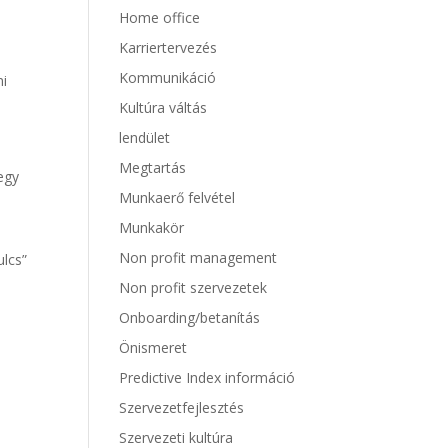
Home office
Karriertervezés
Kommunikáció
mi
Kultúra váltás
lendület
Megtartás
 egy
Munkaerő felvétel
Munkakör
Non profit management
ulcs”
Non profit szervezetek
a
Onboarding/betanítás
Önismeret
Predictive Index információ
Szervezetfejlesztés
Szervezeti kultúra