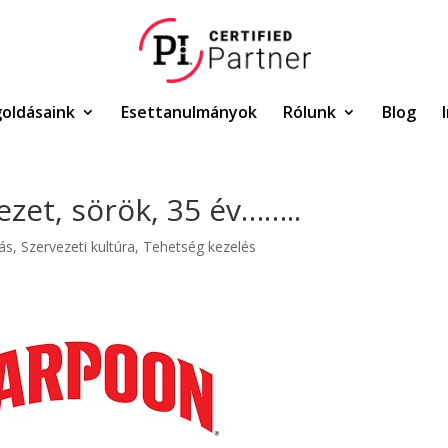
oldásaink
Esettanulmányok
Rólunk
Blog
vezet, sörök, 35 év……..
ás
,
Szervezeti kultúra
,
Tehetség kezelés