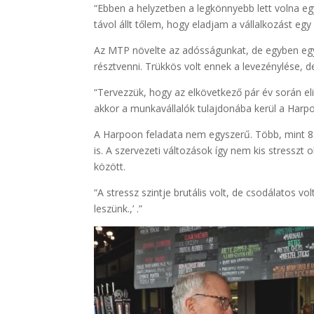
“Ebben a helyzetben a legkönnyebb lett volna eg
távol állt tőlem, hogy eladjam a vállalkozást eg
Az MTP növelte az adósságunkat, de egyben egy
résztvenni. Trükkös volt ennek a levezénylése, d
“Tervezzük, hogy az elkövetkező pár év során e
akkor a munkavállalók tulajdonába kerül a Harpo
A Harpoon feladata nem egyszerű. Több, mint 8.
is. A szervezeti változások így nem kis stresszt
között.
“A stressz szintje brutális volt, de csodálatos vo
leszünk.,’ .”