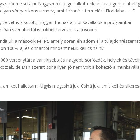
yszerűen elsétálni. Nagyszerű dolgot alkottunk, és az a gondolat elé
y olyan söripari konszernnek, ami átvinné a termelést Floridába……..”
 tervet is alkotott, hogyan tudnak a munkavállalók a programban
e Dan szerint ettől is többet terveznek a jövőben.
lindítjuk a második MTPt, amely során én adom el a tulajdonrészemet
on 100%-a, és onnantól mindent nekik kell csinálni.”
000 versenytársa van, kisebb és nagyobb sörfőzdék, helyiek és távol
 okoztak, de Dan szerint soha ilyen jó nem volt a kohézió a munkaválla
lt, amiket hallottam: ‘Úgyis megcsináljuk. Csináljuk, amit kell és sikere