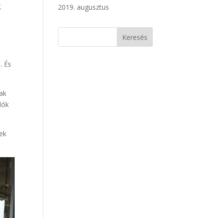
g
2019. augusztus
. És
iak
lók
sek