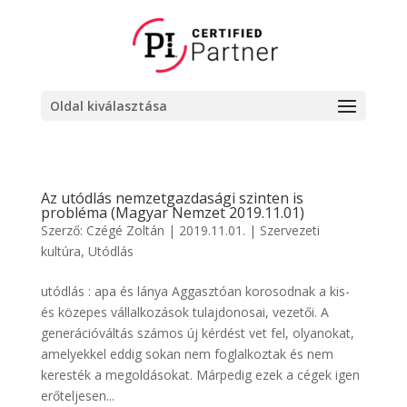
Oldal kiválasztása
Az utódlás nemzetgazdasági szinten is
probléma (Magyar Nemzet 2019.11.01)
Szerző:
Czégé Zoltán
|
2019.11.01.
|
Szervezeti
kultúra
,
Utódlás
utódlás : apa és lánya Aggasztóan korosodnak a kis-
és közepes vállalkozások tulajdonosai, vezetői. A
generációváltás számos új kérdést vet fel, olyanokat,
amelyekkel eddig sokan nem foglalkoztak és nem
keresték a megoldásokat. Márpedig ezek a cégek igen
erőteljesen...