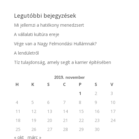
Legutóbbi bejegyzések
Mi jellemzi a hatékony menedzsert
A vállalati kultúra ereje
Vége van a Nagy Felmondási Hullámnak?
A lendületről
Tíz tulajdonság, amely segít a karrier építésében
2019. november
H
K
S
C
P
S
V
1
2
3
4
5
6
7
8
9
10
11
12
13
14
15
16
17
18
19
20
21
22
23
24
25
26
27
28
29
30
« okt
márc »