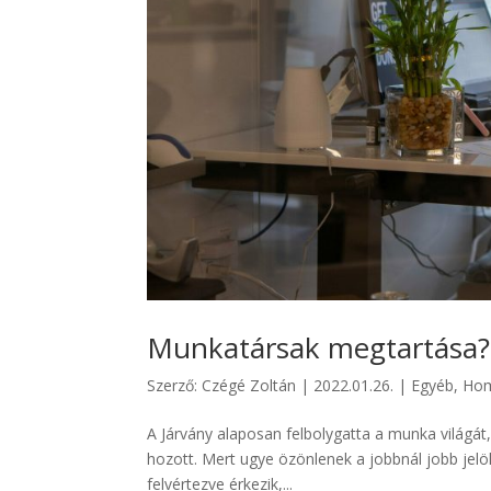
Munkatársak megtartása
Szerző:
Czégé Zoltán
|
2022.01.26.
|
Egyéb
,
Hom
A Járvány alaposan felbolygatta a munka világát
hozott. Mert ugye özönlenek a jobbnál jobb jelöl
felvértezve érkezik,...