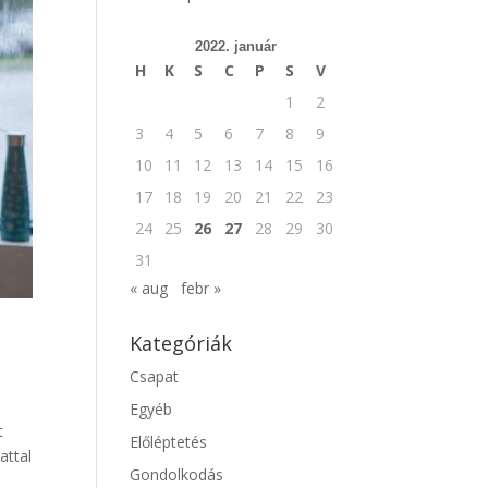
2022. január
H
K
S
C
P
S
V
1
2
3
4
5
6
7
8
9
10
11
12
13
14
15
16
17
18
19
20
21
22
23
24
25
26
27
28
29
30
31
« aug
febr »
Kategóriák
Csapat
Egyéb
t
Előléptetés
attal
Gondolkodás