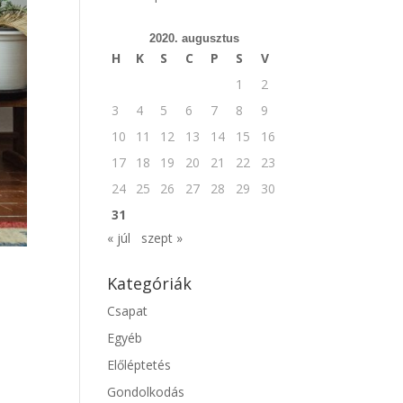
2020. augusztus
H
K
S
C
P
S
V
1
2
3
4
5
6
7
8
9
10
11
12
13
14
15
16
17
18
19
20
21
22
23
24
25
26
27
28
29
30
31
« júl
szept »
Kategóriák
Csapat
Egyéb
l
Előléptetés
Gondolkodás