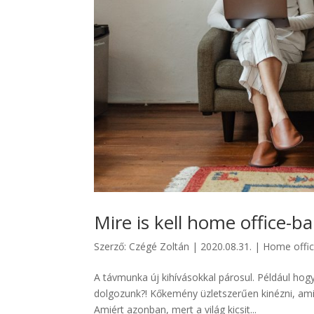
Mire is kell home office-b
Szerző:
Czégé Zoltán
|
2020.08.31.
|
Home offi
A távmunka új kihívásokkal párosul. Például hog
dolgozunk?! Kőkemény üzletszerűen kinézni, ami
Amiért azonban, mert a világ kicsit...