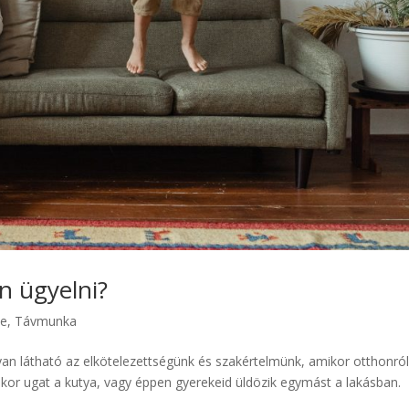
an ügyelni?
ce
,
Távmunka
yan látható az elkötelezettségünk és szakértelmünk, amikor otthonró
kor ugat a kutya, vagy éppen gyerekeid üldözik egymást a lakásban.