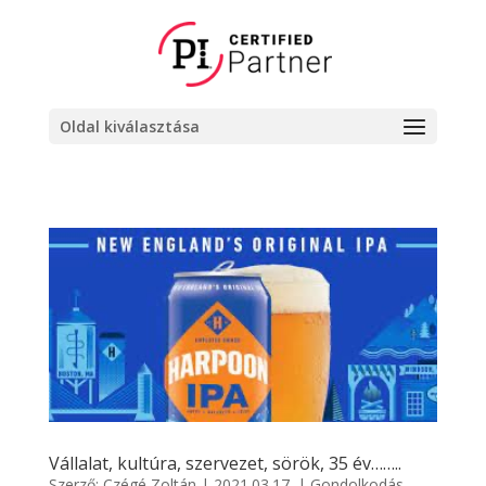
Oldal kiválasztása
Vállalat, kultúra, szervezet, sörök, 35 év……..
Szerző:
Czégé Zoltán
|
2021.03.17.
|
Gondolkodás
,